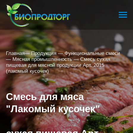
Главная
—
Продукция
—
Функциональные смеси
—
Мясная промышленность
—
Смесь сухая
пищевая для мясной продукции Арт. 2015
(лакомый кусочек)
Смесь для мяса
"Лакомый кусочек"